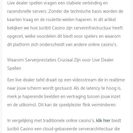
Live dealer spellen vragen een stabiele verbinding en
razendsnelle servers. Zonder die technische basis worden de
kaarten traag en de roulette‑wielen haperen. In dit artikel
bekijken we hoe Justbit Casino zijn serverinfrastructuur heeft
opgezet, welke voordelen dit biedt voor spelers en waarom
dit platform zich onderscheidt van andere online casino’s.
Waarom Serverprestaties Cruciaal Zijn voor Live Dealer
Spellen
Een live dealer tafel draait op een videostream die in realtime
naar jouw scherm wordt gestuurd. Als de latency te hoog is,
merk je haperende beelden en vertraging tussen jouw inzet
en de uitkomst. Dit kan de speelplezier flink verminderen.
In vergelijking met traditionele online casino’s,
klik hier
biedt
Justbit Casino een cloud‑gebaseerde serverarchitectuur die