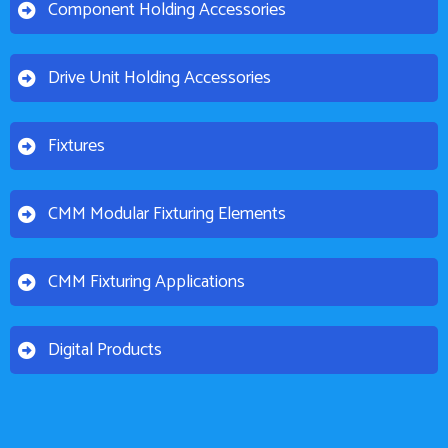
Component Holding Accessories
Drive Unit Holding Accessories
Fixtures
CMM Modular Fixturing Elements
CMM Fixturing Applications
Digital Products