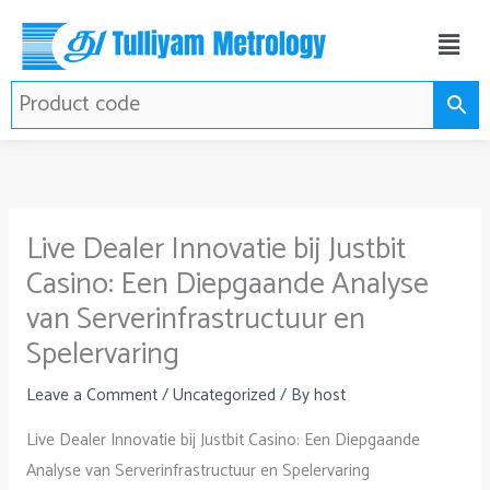
Skip
Menu
to
content
Live Dealer Innovatie bij Justbit
Casino: Een Diepgaande Analyse
van Serverinfrastructuur en
Spelervaring
Leave a Comment
/
Uncategorized
/ By
host
Live Dealer Innovatie bij Justbit Casino: Een Diepgaande
Analyse van Serverinfrastructuur en Spelervaring