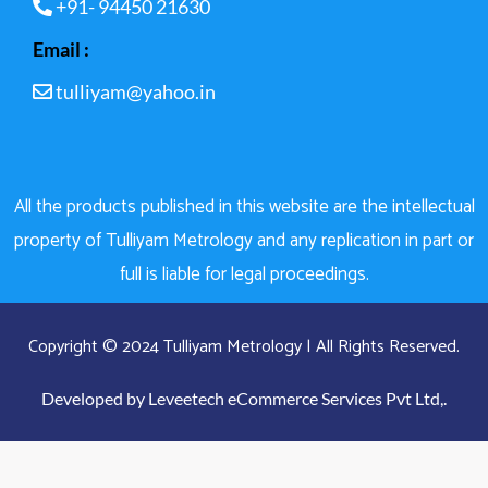
+91- 94450 21630
Email :
tulliyam@yahoo.in
All the products published in this website are the intellectual
property of Tulliyam Metrology and any replication in part or
full is liable for legal proceedings.
Copyright © 2024 Tulliyam Metrology | All Rights Reserved.
Developed by Leveetech eCommerce Services Pvt Ltd,.