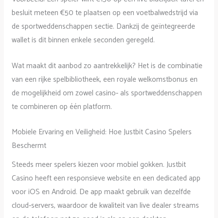
besluit meteen €50 te plaatsen op een voetbalwedstrijd via
de sportweddenschappen sectie. Dankzij de geïntegreerde
wallet is dit binnen enkele seconden geregeld.
Wat maakt dit aanbod zo aantrekkelijk? Het is de combinatie
van een rijke spelbibliotheek, een royale welkomstbonus en
de mogelijkheid om zowel casino‑ als sportweddenschappen
te combineren op één platform.
Mobiele Ervaring en Veiligheid: Hoe Justbit Casino Spelers
Beschermt
Steeds meer spelers kiezen voor mobiel gokken. Justbit
Casino heeft een responsieve website en een dedicated app
voor iOS en Android. De app maakt gebruik van dezelfde
cloud‑servers, waardoor de kwaliteit van live dealer streams