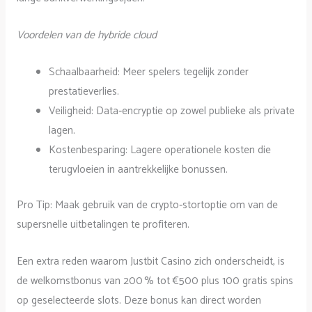
Voordelen van de hybride cloud
Schaalbaarheid: Meer spelers tegelijk zonder
prestatieverlies.
Veiligheid: Data‑encryptie op zowel publieke als private
lagen.
Kostenbesparing: Lagere operationele kosten die
terugvloeien in aantrekkelijke bonussen.
Pro Tip: Maak gebruik van de crypto‑stortoptie om van de
supersnelle uitbetalingen te profiteren.
Een extra reden waarom Justbit Casino zich onderscheidt, is
de welkomstbonus van 200 % tot €500 plus 100 gratis spins
op geselecteerde slots. Deze bonus kan direct worden