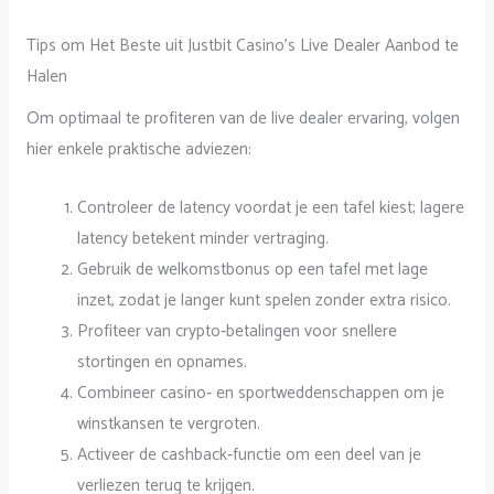
Tips om Het Beste uit Justbit Casino’s Live Dealer Aanbod te
Halen
Om optimaal te profiteren van de live dealer ervaring, volgen
hier enkele praktische adviezen:
Controleer de latency voordat je een tafel kiest; lagere
latency betekent minder vertraging.
Gebruik de welkomstbonus op een tafel met lage
inzet, zodat je langer kunt spelen zonder extra risico.
Profiteer van crypto‑betalingen voor snellere
stortingen en opnames.
Combineer casino‑ en sportweddenschappen om je
winstkansen te vergroten.
Activeer de cashback‑functie om een deel van je
verliezen terug te krijgen.