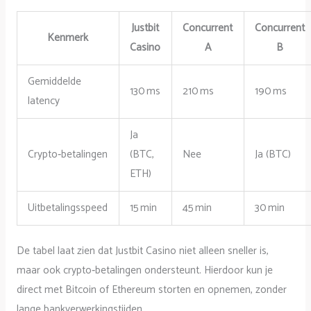
Justbit
Concurrent
Concurrent
Kenmerk
Casino
A
B
Gemiddelde
130 ms
210 ms
190 ms
latency
Ja
Crypto‑betalingen
(BTC,
Nee
Ja (BTC)
ETH)
Uitbetalingsspeed
15 min
45 min
30 min
De tabel laat zien dat Justbit Casino niet alleen sneller is,
maar ook crypto‑betalingen ondersteunt. Hierdoor kun je
direct met Bitcoin of Ethereum storten en opnemen, zonder
lange bankverwerkingstijden.