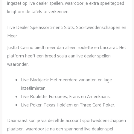
ingezet op live dealer spellen, waardoor je extra speeltegoed
krijgt om de tafels te verkennen.
Live Dealer Spelassortiment: Slots, Sportweddenschappen en
Meer
Justbit Casino biedt meer dan alleen roulette en baccarat. Het
platform heeft een breed scala aan live dealer spellen,
waaronder:
Live Blackjack: Met meerdere varianten en lage
inzetlimieten.
Live Roulette: Europees, Frans en Amerikaans.
Live Poker: Texas Hold’em en Three Card Poker.
Daarnaast kun je via dezelfde account sportweddenschappen
plaatsen, waardoor je na een spannend live dealer‑spel