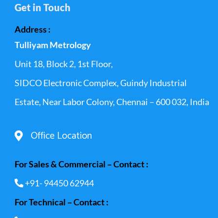
Get in Touch
Address :
Tulliyam Metrology
Unit 18, Block 2, 1st Floor,
SIDCO Electronic Complex, Guindy Industrial
Estate, Near Labor Colony, Chennai – 600 032, India
Office Location
For Sales & Commercial – Contact :
+91- 94450 62944
For Technical – Contact :