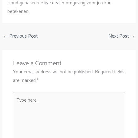
cloud‑gebaseerde live dealer omgeving voor jou kan
betekenen.
←
Previous Post
Next Post
→
Leave a Comment
Your email address will not be published.
Required fields
are marked
*
Type
here..