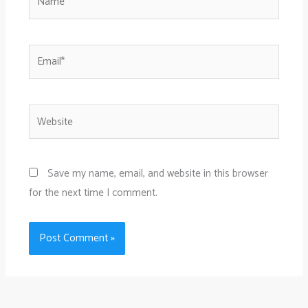
Email*
Website
Save my name, email, and website in this browser
for the next time I comment.