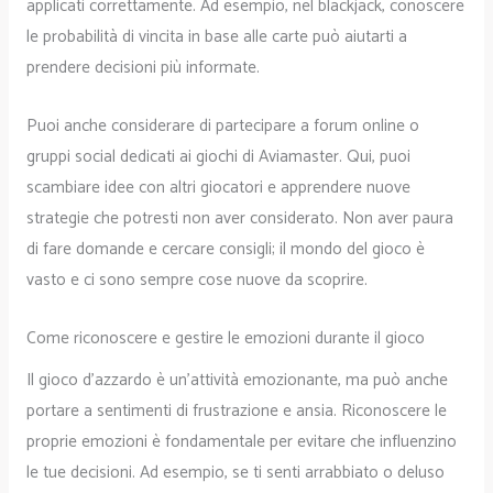
applicati correttamente. Ad esempio, nel blackjack, conoscere
le probabilità di vincita in base alle carte può aiutarti a
prendere decisioni più informate.
Puoi anche considerare di partecipare a forum online o
gruppi social dedicati ai giochi di Aviamaster. Qui, puoi
scambiare idee con altri giocatori e apprendere nuove
strategie che potresti non aver considerato. Non aver paura
di fare domande e cercare consigli; il mondo del gioco è
vasto e ci sono sempre cose nuove da scoprire.
Come riconoscere e gestire le emozioni durante il gioco
Il gioco d’azzardo è un’attività emozionante, ma può anche
portare a sentimenti di frustrazione e ansia. Riconoscere le
proprie emozioni è fondamentale per evitare che influenzino
le tue decisioni. Ad esempio, se ti senti arrabbiato o deluso