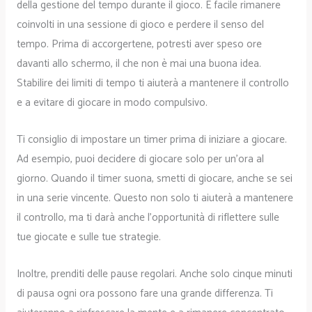
della gestione del tempo durante il gioco. È facile rimanere
coinvolti in una sessione di gioco e perdere il senso del
tempo. Prima di accorgertene, potresti aver speso ore
davanti allo schermo, il che non è mai una buona idea.
Stabilire dei limiti di tempo ti aiuterà a mantenere il controllo
e a evitare di giocare in modo compulsivo.
Ti consiglio di impostare un timer prima di iniziare a giocare.
Ad esempio, puoi decidere di giocare solo per un’ora al
giorno. Quando il timer suona, smetti di giocare, anche se sei
in una serie vincente. Questo non solo ti aiuterà a mantenere
il controllo, ma ti darà anche l’opportunità di riflettere sulle
tue giocate e sulle tue strategie.
Inoltre, prenditi delle pause regolari. Anche solo cinque minuti
di pausa ogni ora possono fare una grande differenza. Ti