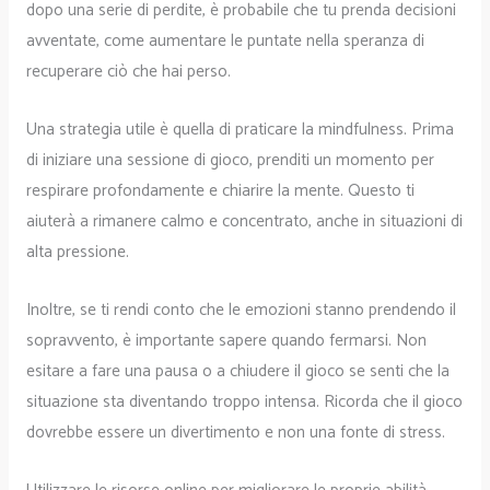
dopo una serie di perdite, è probabile che tu prenda decisioni
avventate, come aumentare le puntate nella speranza di
recuperare ciò che hai perso.
Una strategia utile è quella di praticare la mindfulness. Prima
di iniziare una sessione di gioco, prenditi un momento per
respirare profondamente e chiarire la mente. Questo ti
aiuterà a rimanere calmo e concentrato, anche in situazioni di
alta pressione.
Inoltre, se ti rendi conto che le emozioni stanno prendendo il
sopravvento, è importante sapere quando fermarsi. Non
esitare a fare una pausa o a chiudere il gioco se senti che la
situazione sta diventando troppo intensa. Ricorda che il gioco
dovrebbe essere un divertimento e non una fonte di stress.