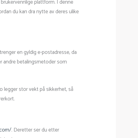
g brukervennlige plattform. I denne
rdan du kan dra nytte av deres ulike
 trenger en gyldig e-postadresse, da
ler andre betalingsmetoder som
o legger stor vekt på sikkerhet, så
erkort.
.com/
. Deretter ser du etter