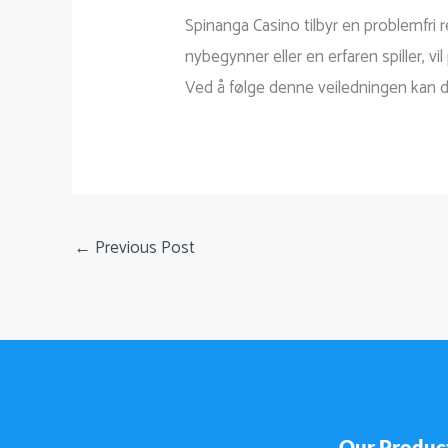
Spinanga Casino tilbyr en problemfri 
nybegynner eller en erfaren spiller, v
Ved å følge denne veiledningen kan 
←
Previous Post
Our Produc