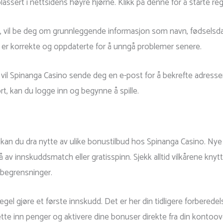
lassert i nettsidens høyre hjørne. Klikk på denne for å starte reg
 vil be deg om grunnleggende informasjon som navn, fødselsda
er er korrekte og oppdaterte for å unngå problemer senere.
, vil Spinanga Casino sende deg en e-post for å bekrefte adressen
rt, kan du logge inn og begynne å spille.
t, kan du dra nytte av ulike bonustilbud hos Spinanga Casino. Nye
 innskuddsmatch eller gratisspinn. Sjekk alltid vilkårene knyttet t
 begrensninger.
egel gjøre et første innskudd. Det er her din tidligere forbere
sette inn penger og aktivere dine bonuser direkte fra din kontoov