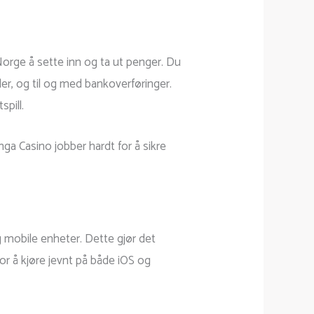
 Norge å sette inn og ta ut penger. Du
er, og til og med bankoverføringer.
pill.
ga Casino jobber hardt for å sikre
g mobile enheter. Dette gjør det
for å kjøre jevnt på både iOS og