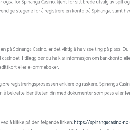
 også for Spinanga Casino, kjent for sitt brede utvalg av spill o
vendige stegene for å registrere en konto på Spinanga, samt hvo
n på Spinanga Casino, er det viktig å ha visse ting på plass. Du
casinoet. I tillegg bør du ha klar informasjon om bankkonto el
edittkort eller e-lommebøker.
 gjøre registreringsprosessen enklere og raskere. Spinanga Casin
om å bekrefte identiteten din med dokumenter som pass eller før
ved å klikke på den følgende linken:
https://spinangacasino-no