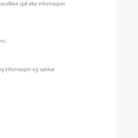
ifikke spill eller informasjon.
.
ss.
tig informasjon og sjekker